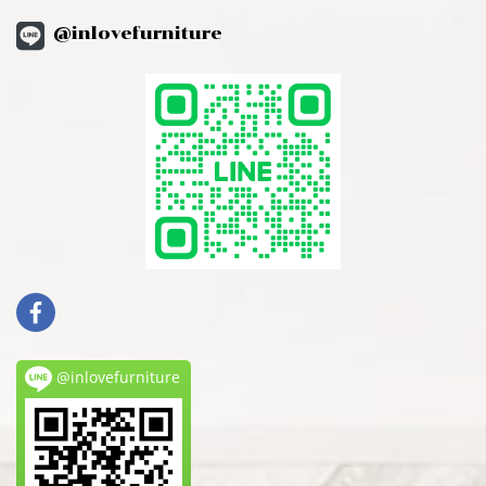
@inlovefurniture
@inlovefurniture