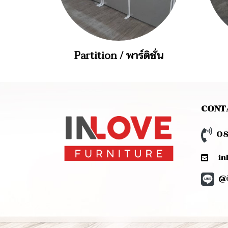
Partition / พาร์ติชั่น
CONT
08
inlo
@