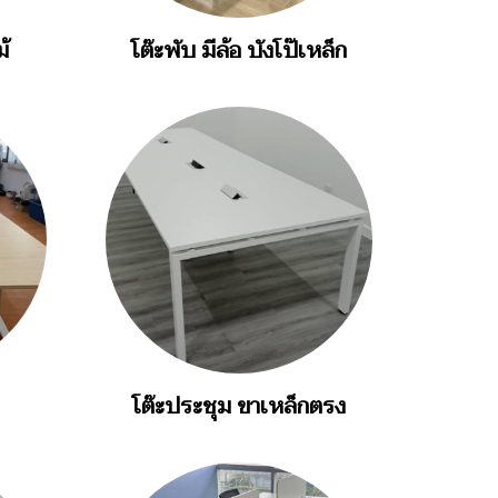
ม้
โต๊ะพับ มีล้อ บังโป๊เหล็ก
โต๊ะประชุม ขาเหล็กตรง