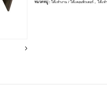
หมวดหมู่ :
,
โต๊ะทำงาน / โต๊ะคอมพิวเตอร์
โต๊ะท