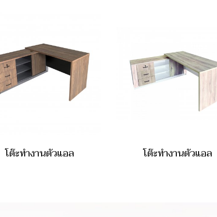
โต๊ะทำงานตัวแอล
โต๊ะทำงานตัวแอล