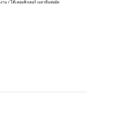
ำงาน / โต๊ะคอมพิวเตอร์ เมลามีนฟอย์ด