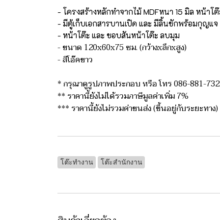
- โครงสร้างหลักทำจากไม้ MDFหนา 15 มิล หน้าโต๊
- มีตู้เก็บเอกสารบานเปิด และ มีลิ้นชักพร้อมกุญแจ
- หน้าโต๊ะ และ ขอบสันหน้าโต๊ะ ลบมุม
- ขนาด 120x60x75 ซม. (กว้างxลึกxสูง)
- สีโอ๊คขาว
* กรุณาดูรูปภาพประกอบ หรือ โทร 086-881-73
** ราคานี้ยังไม่ได้รวมภาษีมูลค่าเพิ่ม 7%
*** ราคานี้ยังไม่รวมค่าขนส่ง (ขึ้นอยู่กับระยะทาง)
โต๊ะทำงาน
โต๊ะสำนักงาน