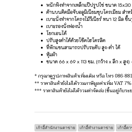
พนักพิงทำจากเหล็กแป๊ปรูปไข่ ขนาด 15x30 ม
ด้านบนติดมือจับอลูมิเนียมชุบโครเมียม สำหรับ
เบาะนั่งทำจากโครงไม้วีเนียร์ หนา 12 มิล ขึ้น
เบาะรองนั่งฟองน้ำ
โยกเอนได้
ปรับสูงต่ำได้ด้วยโช๊คไฮโดรลิค
ที่พักแขนสามารถปรับระดับ สูง-ต่ำ ได้
หุ้มผ้า
ขนาด 66 x 69 x 113 ซม. (กว้าง x ลึก x สูง) 
* กรุณาดูรูปภาพสินค้าเพิ่มเติม หรือ โทร 086-8
** ราคาสินค้ายังไม่ได้รวมภาษีมูลค่าเพิ่ม VAT 7%
*** ราคาสินค้ายังไม่ได้รวมค่าจัดส่ง (ขึ้นอยู่กับร
เก้าอี้สำนักงานตาข่าย
เก้าอี้ทำงานตาข่าย
เก้าอี้