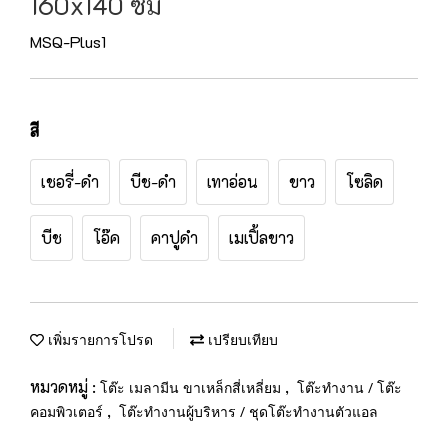
160x140 ซม
MSQ-Plus1
สี
เชอรี่-ดำ
บีช-ดำ
เทาอ่อน
ขาว
โซลิด
บีช
โอ๊ค
คาปูดำ
เมเปิ้ลขาว
เพิ่มรายการโปรด
เปรียบเทียบ
หมวดหมู่ :
,
โต๊ะ เมลามีน ขาเหล็กสี่เหลี่ยม
โต๊ะทำงาน / โต๊ะ
,
คอมพิวเตอร์
โต๊ะทำงานผู้บริหาร / ชุดโต๊ะทำงานตัวแอล