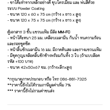
- ขาโต๊ะทำจากเหล็กอย่างดี ชุบโครเมี่ยม และ พ่นสีด้วย
ระบบ Powder Coating
- ขนาด 120 x 60 x 75 cm (กว้าง x ยาว x สูง)
- ขนาด 120 x 75 x 75 cm (กว้าง x ยาว x สูง)
ตู้เอกสาร 3 ชั้น แขวนแฟ้ม มีล้อ
MM-FC
- หน้าโต๊ะหนา 25 มม. เคลือบเมลามีน กันน้ำ ทนความร้อน
และรอยขูดขีด
- หน้าลิ้นชักเมลามีน 16 มม. มีถาดดินสอ และรางแขวนแฟ้ม
- มีชุดกุญแจล๊อคลิ้นชักข้างพร้อมกันทั้ง 3 ใบ (ถ้าแบบล๊อค
รหัส +100 บาท)
- ขนาด 42x50x67 ซม. (กว้างxลึกxสูง)
*กรุณาดูภาพประกอบ หรือ โทร 086-881-7325
**ราคานี้ยังไม่ได้รวมภาษีมูลค่าเพิ่ม 7%
*** ราคานี้ยังไม่รวมค่าขนส่ง