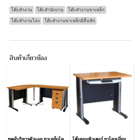
โต๊ะทำงาน
โต๊ะสำนักงาน
โต๊ะทำงานขาเหล็ก
โต๊ะทำงานโล่ง
โต๊ะทำงานขาเหล็กมีลิ้นชัก
สินค้าเกี่ยวข้อง
ชุดผู้บริหารตัวแอล ขาเหล็กโครเมี่ยม
โต๊ะคอมพิวเตอร์ ขาโครเมี่ยม ขนาด 80 ซม