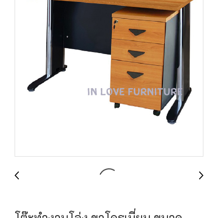
โต๊ะทำงานโล่ง ขาโครเมี่ยม ขนาด