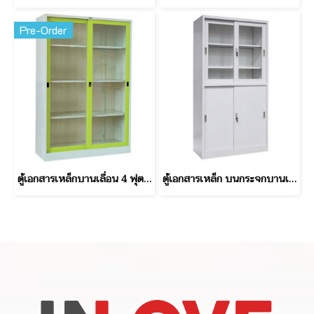
Pre-Order
ตู้เอกสารเหล็กบานเลื่อน 4 ฟุต แบบกระจก ทรงสูง
ตู้เอกสารเหล็ก บนกระจกบานเลื่อน ล่างบานเลื่อนทึบ