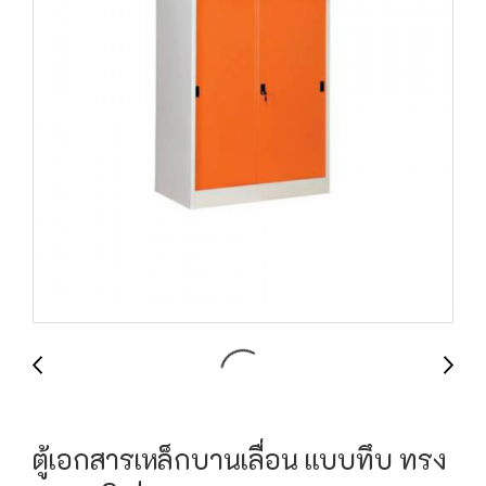
ตู้เอกสารเหล็กบานเลื่อน แบบทึบ ทรง