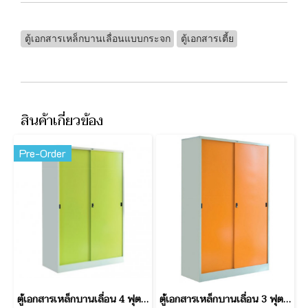
ตู้เอกสารเหล็กบานเลื่อนแบบกระจก
ตู้เอกสารเตี้ย
สินค้าเกี่ยวข้อง
Pre-Order
ตู้เอกสารเหล็กบานเลื่อน 4 ฟุต แบบทึบ ทรงสูง
ตู้เอกสารเหล็กบานเลื่อน 3 ฟุต แบบทึบ ทรงสูง