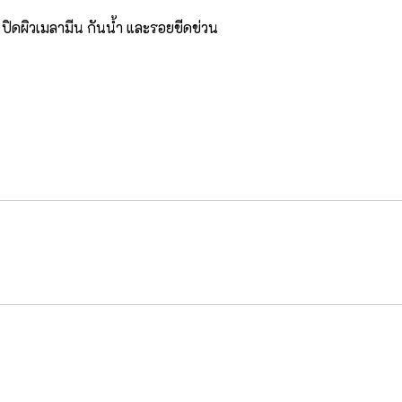
 ปิดผิวเมลามีน กันน้ำ และรอยขีดข่วน