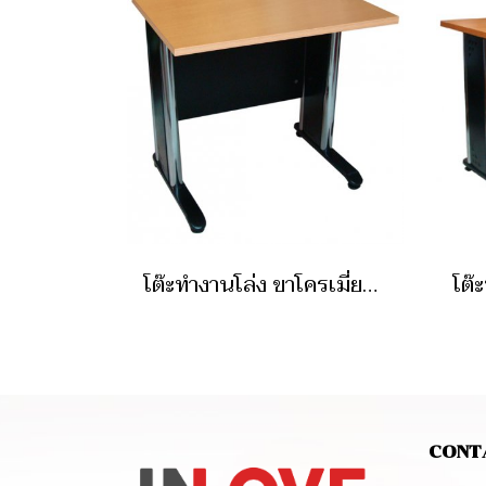
โต๊ะทำงานโล่ง ขาโครเมี่ยม ขนาด 80 ซม.
CONT