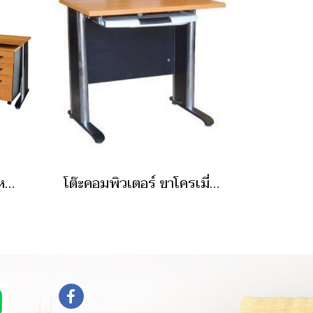
ชุดผู้บริหารตัวแอล ขาเหล็กโครเมี่ยม
โต๊ะคอมพิวเตอร์ ขาโครเมี่ยม ขนาด 80 ซม