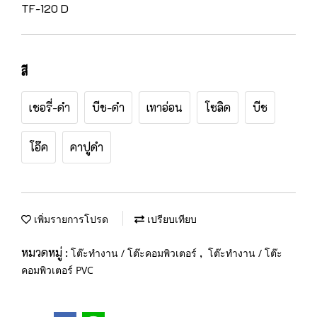
TF-120 D
สี
เชอรี่-ดำ
บีช-ดำ
เทาอ่อน
โซลิด
บีช
โอ๊ค
คาปูดำ
เพิ่มรายการโปรด
เปรียบเทียบ
หมวดหมู่ :
,
โต๊ะทำงาน / โต๊ะคอมพิวเตอร์
โต๊ะทำงาน / โต๊ะ
คอมพิวเตอร์ PVC