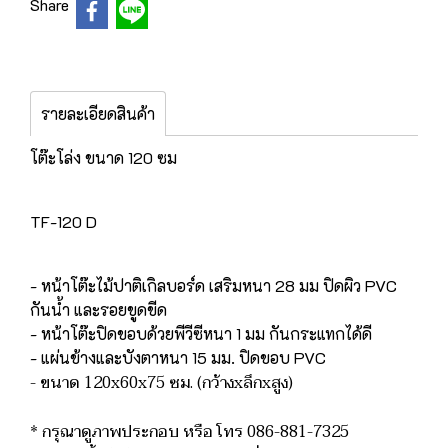
Share
รายละเอียดสินค้า
โต๊ะโล่ง ขนาด 120 ซม
TF-120 D
- หน้าโต๊ะไม้ปาติเกิลบอร์ด เสริมหนา 28 มม ปิดผิว PVC
กันน้ำ และรอยขูดขีด
- หน้าโต๊ะปิดขอบด้วยพีวีซีหนา 1 มม กันกระแทกได้ดี
- แผ่นข้างและบังตาหนา 15 มม. ปิดขอบ PVC
- ขนาด 120x60x75 ซม. (กว้างxลึกxสูง)
* กรุณาดูภาพประกอบ หรือ โทร 086-881-7325