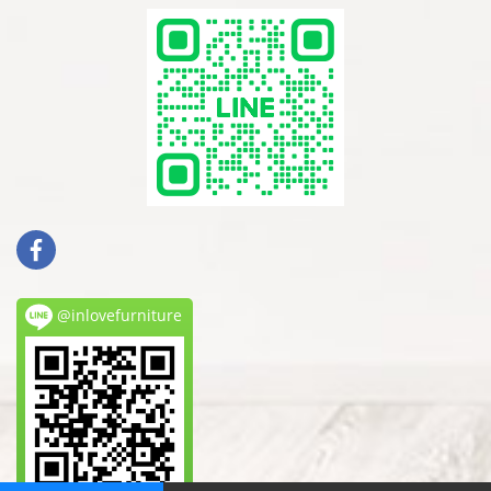
@inlovefurniture