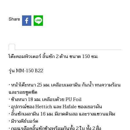
Share
โต๊ะคอมพิวเตอร์ ลิ้นชัก 2 ด้าน ขนาด 150 ซม.
รุ่น MM-150 B22
• หน้าโต๊ะหนา 25 มม. เคลือบเมลามีน กันน้ำ ทนความร้อน
และรอยขูดขีด
• ข้างหนา 18 มม. เคลือบด้วย PU Foil
• อุปกรณ์ของ Hettich และ Hafale ของเยอรมัน
• ลิ้นชักเมลามีน 16 มม. มีถาดดินสอ และรางแขวนแฟ้ม
• มีรางคีย์บอร์ด
• กุญแจล๊อคลิ้นชักข้างพร้อมกันทั้ง 2 ใบ ทั้ง 2 ฝั่ง