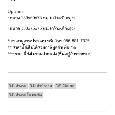
Options
• ขนาด 150x60x75 ซม. (กว้างxลึกxสูง)
• ขนาด 150x75x75 ซม. (กว้างxลึกxสูง)
* กรุณาดูภาพประกอบ หรือ โทร 086-881-7325
** ราคานี้ยังไม่ได้รวมภาษีมูลค่าเพิ่ม 7%
*** ราคานี้ยังไม่รวมค่าขนส่ง (ขึ้นอยู่กับระยะทาง)
โต๊ะทำงาน
โต๊ะสำนักงาน
โต๊ะมีลิ้นชัก
โต๊ะทำงานลิ้นชัก2ฝั่ง