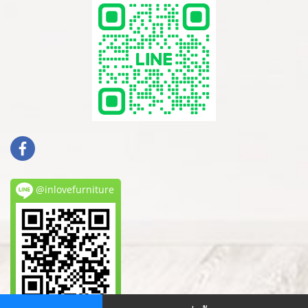
@inlovefurniture