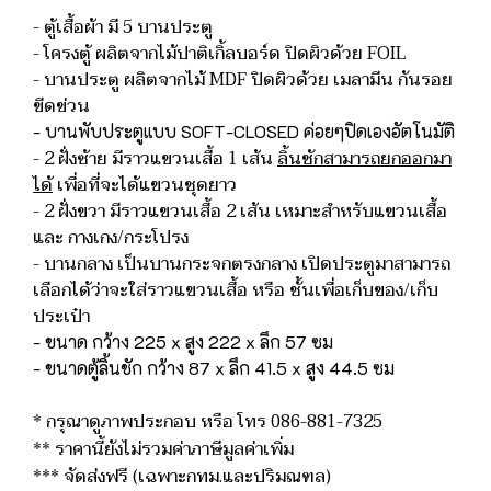
- ตู้เสื้อผ้า มี 5 บานประตู
- โครงตู้ ผลิตจากไม้ปาติเกิ้ลบอร์ด ปิดผิวด้วย FOIL
- บานประตู ผลิตจากไม้ MDF ปิดผิวด้วย เมลามีน กันรอย
ขีดข่วน
- บานพับประตูแบบ SOFT-CLOSED ค่อยๆปิดเองอัตโนมัติ
- 2 ฝั่งซ้าย มีราวแขวนเสื้อ 1 เส้น
ลิ้นชักสามารถยกออกมา
ได้
เพื่อที่จะได้แขวนชุดยาว
- 2 ฝั่งขวา มีราวแขวนเสื้อ 2 เส้น เหมาะสำหรับแขวนเสื้อ
และ กางเกง/กระโปรง
- บานกลาง เป็นบานกระจกตรงกลาง เปิดประตูมาสามารถ
เลือกได้ว่าจะใส่ราวแขวนเสื้อ หรือ ชั้นเพื่อเก็บของ/เก็บ
ประเป๋า
- ขนาด กว้าง 225 x สูง 222 x ลึก 57 ซม
- ขนาดตู้ลิ้นชัก กว้าง 87 x ลึก 41.5 x สูง 44.5 ซม
* กรุณาดูภาพประกอบ หรือ โทร 086-881-7325
** ราคานี้ยังไม่รวมค่าภาษีมูลค่าเพิ่ม
*** จัดส่งฟรี (เฉพาะกทม.และปริมณฑล)