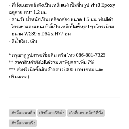
- ที่นั่งและพนักพิงเป็นเหล็กแผ่นปั๊มขึ้นรูป พ่นสี Epoxy
ฉลุลาย หนา 1.2 มม.
- คานรับน้ำหนักเป็นเหล็กกล่อง ขนาด 1.5 มม. พ่นสีดำ
- โครงขาและแขนเก้าอี้เป็นเหล็กปั๊มขึ้นรูป ชุบโครเมียม
- ขนาด W289 x D64 x H77 ซม
- สีน้ำเงิน , เงิน
* กรุณาดูรูปภาพเพิ่มเติม หรือ โทร 086-881-7325
** ราคาสินค้ายังไม่ได้รวม ภาษีมูลค่าเพิ่ม 7%
*** ส่งฟรีเมื่อซื้อสินค้าครบ 5,000 บาท (กทม และ
ปริมณฑล)
เก้าอี้แถวเหล็ก
เก้าอี้แถว5ที่นั่ง
เก้าอี้แถวเหล็ก5ที่นั่ง
เก้าอี้แถวแบริ่ง