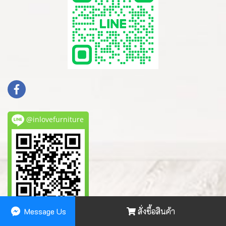
@inlovefurniture
Message Us
สั่งซื้อสินค้า
Powered by
MakeWebEasy.com