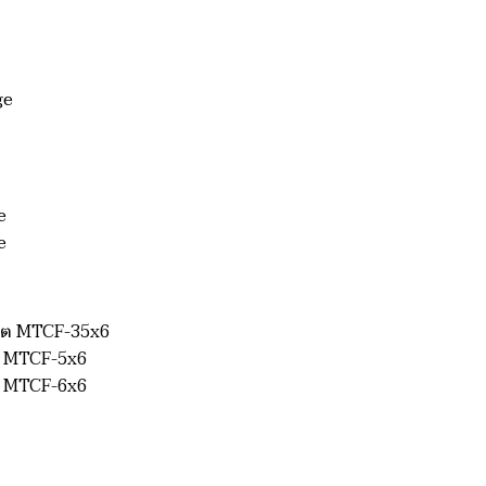
ge
e
de
ุต
MTCF-35x6
ต
MTCF-5x6
ต
MTCF-6x6