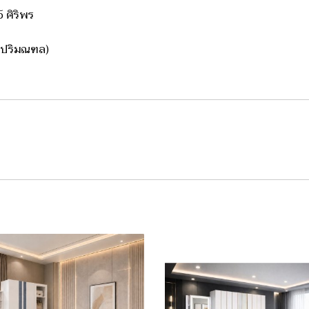
 ศิริพร
ละปริมณฑล)