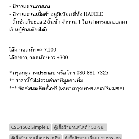
- มีราวแขวนกางเกง
- มีราวแขวนเสื้อผ้า อลูมิเนียม ยี่ห้อ HAFELE
- ลิ้นชักเก็บของ 2 ลิ้นชัก จำนวน 1 ใบ (สามารถยกออกมา
เป็นตู้ข้างเตียงได้)
โอ๊ค, วอลนัท => 7,100
โอ๊ค/ขาว, วอลนัท/ขาว +300
* กรุณาดูภาพประกอบ หรือ โทร 086-881-7325
** ราคานี้ยังไม่รวมค่าภาษีมูลค่าเพิ่ม
*** จัดส่งและติดตั้งฟรี (เฉพาะกรุงเทพฯและปริมณฑล)
CSL-1502 Simple E
ตู้เสื้อผ้าบานสไลด์ 150 ซม.
ตู้เสื้อผ้าบานเลื่อนประตูทึบ
ตู้เสื้อผ้าบานเลื่อนประตูกระจก