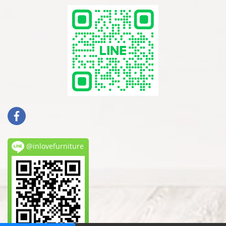
@inlovefurniture