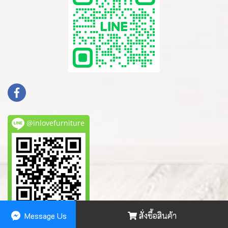
@inlovefurniture
Message Us
สั่งซื้อสินค้า
Powered by
MakeWebEasy.com