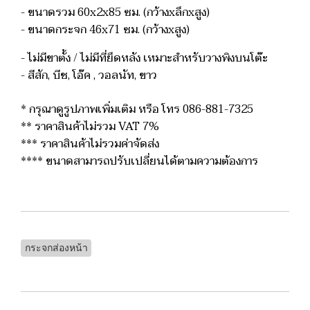
- ขนาดรวม 60x2x85 ซม. (กว้างxลึกxสูง)
- ขนาดกระจก 46x71 ซม. (กว้างxสูง)
- ไม่มีขาตั้ง / ไม่มีที่ยึดหลัง เหมาะสำหรับวางพิงบนโต๊ะ
- สีสัก, บีช, โอ๊ค , วอลนัท, ขาว
* กรุณาดูรูปภาพเพิ่มเติม หรือ โทร 086-881-7325
** ราคาสินค้าไม่รวม VAT 7%
*** ราคาสินค้าไม่รวมค่าจัดส่ง
**** ขนาดสามารถปรับเปลี่ยนได้ตามความต้องการ
กระจกส่องหน้า