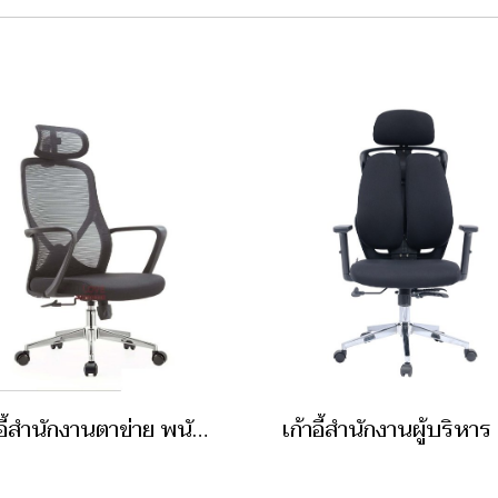
เก้าอี้สำนักงานตาข่าย พนักพิงสูง