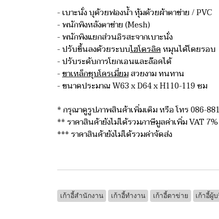
- เบาะนั่ง บุด้วยฟองน้ำ หุ้มด้วยผ้าตาข่าย / PVC
- พนักพิงหลังตาข่าย (Mesh)
- พนักพิงแยกส่วนอิรสะจากเบาะนั่ง
- ปรับขึ้นลงด้วยระบบ
ไฮโดรลิค
หมุนได้โดยรอบ
- ปรับระดับการโยกเอนและล๊อคได้
-
ขาเหล็กชุบโครเมี่ยม
สวยงาม ทนทาน
- ขนาดประมาณ W63 x D64 x H110-119 ซม
* กรุณาดูรูปภาพสินค้าเพิ่มเติม หรือ โทร 086-8
** ราคาสินค้ายังไม่ได้รวมภาษีมูลค่าเพิ่ม VAT 7%
*** ราคาสินค้ายังไม่ได้รวมค่าจัดส่ง
เก้าอี้สำนักงาน
เก้าอี้ทำงาน
เก้าอี้ตาข่าย
เก้าอี้ผู