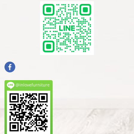
@inlovefurniture