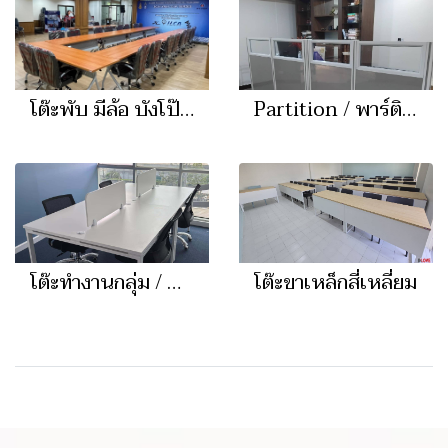
โต๊ะพับ มีล้อ บังโป๊เหล็ก
Partition / พาร์ติชั่น
โต๊ะทำงานกลุ่ม / Call Center
โต๊ะขาเหล็กสี่เหลี่ยม